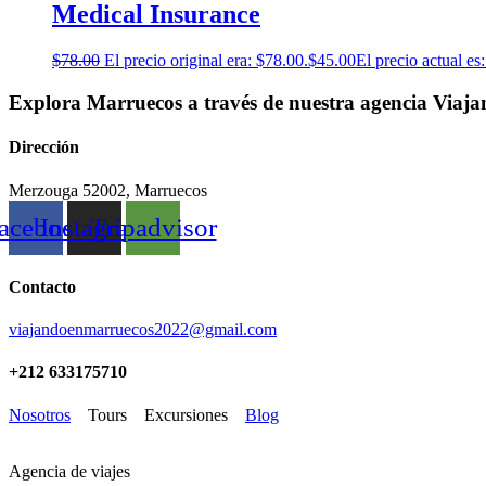
Medical Insurance
$
78.00
El precio original era: $78.00.
$
45.00
El precio actual es
Explora Marruecos a través de nuestra agencia Viaj
Dirección
Merzouga 52002, Marruecos
acebook
Instagram
Tripadvisor
Contacto
viajandoenmarruecos2022@gmail.com
+212 633175710
Nosotros
Tours
Excursiones
Blog
Agencia de viajes