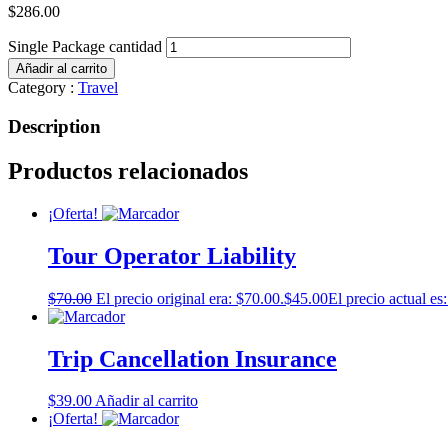
$
286.00
Single Package cantidad
Añadir al carrito
Category :
Travel
Description
Productos relacionados
¡Oferta!
Tour Operator Liability
$
70.00
El precio original era: $70.00.
$
45.00
El precio actual es
Trip Cancellation Insurance
$
39.00
Añadir al carrito
¡Oferta!