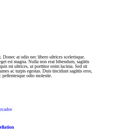
 Donec at odio nec libero ultrices scelerisque.
eget est magna. Nulla non erat bibendum, sagittis
 mi ultrices, ut porttitor enim lacinia. Sed sit
mes ac turpis egestas. Duis tincidunt sagittis eros,
c pellentesque odio molestie.
llation