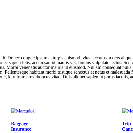
lit. Donec congue ipsum et turpis euismod, vitae accumsan eros aliquet.
nec sapien felis, accumsan id mauris vel, finibus vulputate lectus. Sed 
s. Morbi venenatis auctor mauris ut euismod. Nullam consequat nulla quis
m. Pellentesque habitant morbi tristique senectus et netus et malesuada fa
e, id rutrum eros rhoncus vitae. Duis aliquet sapien ut purus iaculis, a
Baggage
Trip
Insurance
Cance